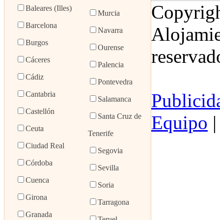
Copyrigh
Baleares (Illes)
Murcia
Barcelona
Alojamie
Navarra
Burgos
Ourense
reservad
Cáceres
Palencia
Cádiz
Pontevedra
Cantabria
Publicid
Salamanca
Castellón
Equipo
Santa Cruz de
Ceuta
Tenerife
Ciudad Real
Segovia
Córdoba
Sevilla
Cuenca
Soria
Girona
Tarragona
Granada
Teruel