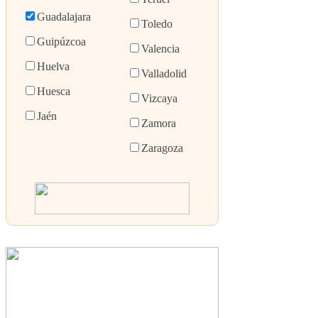
Guadalajara
Toledo
Guipúzcoa
Valencia
Huelva
Valladolid
Huesca
Vizcaya
Jaén
Zamora
Zaragoza