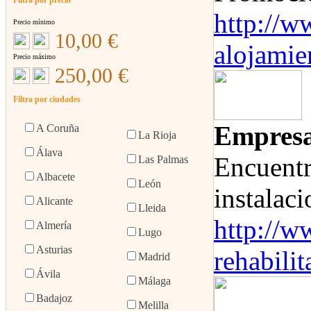
http://w
Precio mínimo
10
,00 €
alojamie
Precio máximo
250
,00 €
Filtra por ciudades
Empresa
A Coruña
La Rioja
Álava
Encuentr
Las Palmas
Albacete
León
instalaci
Alicante
Lleida
http://w
Almería
Lugo
Asturias
rehabilit
Madrid
Ávila
Málaga
Badajoz
Melilla