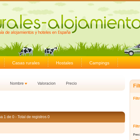
Casas rurales
Hostales
Campings
d
Nombre
Valoracion
Precio
Fil
Filt
a 1 de 0 - Total de registros 0
Filt
Prec