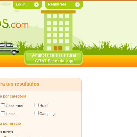
Login
Registrate
tra tus resultados
ra por categoria
Hotel
Casa rural
Camping
Hostal
ra por precio
io mínimo