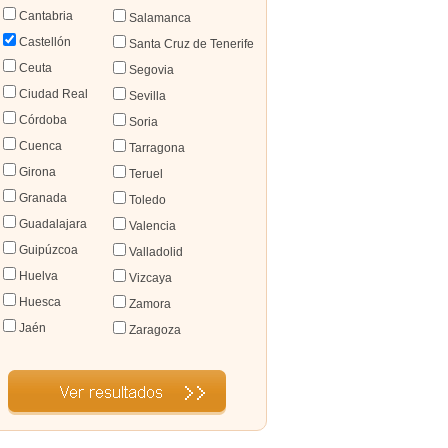
Cantabria
Salamanca
Castellón
Santa Cruz de Tenerife
Ceuta
Segovia
Ciudad Real
Sevilla
Córdoba
Soria
Cuenca
Tarragona
Girona
Teruel
Granada
Toledo
Guadalajara
Valencia
Guipúzcoa
Valladolid
Huelva
Vizcaya
Huesca
Zamora
Jaén
Zaragoza