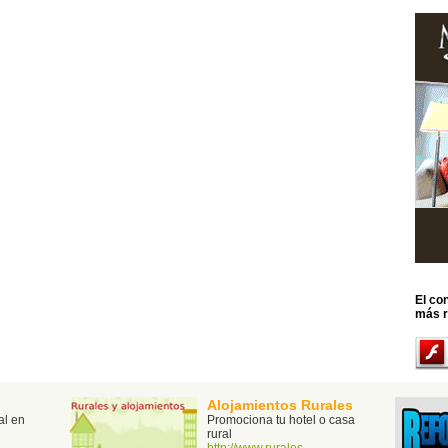
El co
más r
Alojamientos Rurales
al en
Promociona tu hotel o casa
rural
http://www.rurales-