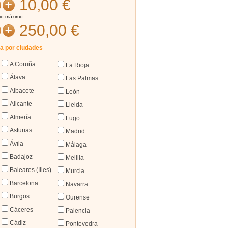
10
,00 €
io máximo
250
,00 €
ra por ciudades
A Coruña
La Rioja
Álava
Las Palmas
Albacete
León
Alicante
Lleida
Almería
Lugo
Asturias
Madrid
Ávila
Málaga
Badajoz
Melilla
Baleares (Illes)
Murcia
Barcelona
Navarra
Burgos
Ourense
Cáceres
Palencia
Cádiz
Pontevedra