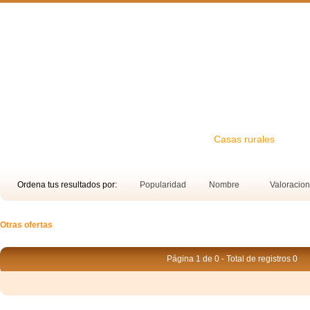
Inicio
Hoteles
Ofertas
Casas rurales
Ordena tus resultados por:
Popularidad
Nombre
Valoracio
Otras ofertas
Página 1 de 0 - Total de registros 0