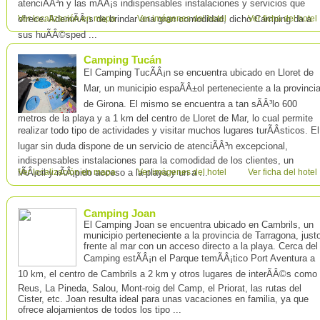
atenciÃÂ³n y las mÃÂ¡s indispensables instalaciones y servicios que
ofrece. AdemÃÂ¡s de brindar una gran comodidad, dicho Camping da a
Ver localización en mapa
Ver imágenes del hotel
Ver ficha del hotel
sus huÃÂ©sped ...
Camping Tucán
El Camping TucÃÂ¡n se encuentra ubicado en Lloret de
Mar, un municipio espaÃÂ±ol perteneciente a la provinci
de Girona. El mismo se encuentra a tan sÃÂ³lo 600
metros de la playa y a 1 km del centro de Lloret de Mar, lo cual permite
realizar todo tipo de actividades y visitar muchos lugares turÃÂ­sticos. El
lugar sin duda dispone de un servicio de atenciÃÂ³n excepcional,
indispensables instalaciones para la comodidad de los clientes, un
fÃÂ¡cil y rÃÂ¡pido acceso a la playa y un a ...
Ver localización en mapa
Ver imágenes del hotel
Ver ficha del hotel
Camping Joan
El Camping Joan se encuentra ubicado en Cambrils, un
municipio perteneciente a la provincia de Tarragona, just
frente al mar con un acceso directo a la playa. Cerca del
Camping estÃÂ¡n el Parque temÃÂ¡tico Port Aventura a
10 km, el centro de Cambrils a 2 km y otros lugares de interÃÂ©s como
Reus, La Pineda, Salou, Mont-roig del Camp, el Priorat, las rutas del
Cister, etc. Joan resulta ideal para unas vacaciones en familia, ya que
ofrece alojamientos de todos los tipo ...