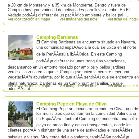
a 20 km de Montseny y a 35 km de Montserrat. Dentro y fuera del
Camping hay gran variedad de actividades para llevar a cabo. En El
Vedado podrÃÂ¡ disfrutar de un pacÃÂ­fico ambiente y bellos pai ...
Ver localización en mapa
Ver imágenes del hotel
Ver ficha del hotel
Camping Bardenas
El Camping Bardenas se encuentra situado en Navarra,
una comunidad espaÃÂ±ola la cual se ubica en el norte
de la PenÃÂ­nsula IbÃÂ©rica. En este Camping
podrÃÂ¡n disfrutar de unas tranquilas vacaciones,
descansando en un entorno rodeado por amplios y bellos jardines
verdes. La zona en la que el Camping se ubica le permite tener una
vegetaciÃÂ³n abundante, por lo que allÃÂ­ sentirÃÂ¡ que se encuentra en
plena naturaleza. Bardenas es un Camping muy familiar, ya que
Ver localización en mapa
Ver imágenes del hotel
Ver ficha del hotel
ademÃÂ¡s d ...
Camping Pepe en Playa de Oliva
El Camping Pepe se encuentra ubicado en Oliva, uno de
los municipios que conforman la comunidad Valenciana
en EspaÃÂ±a. Junto al Camping se encuentra una bella
playa de arena fina y aguas transparentes, donde los
clientes podrÃÂ¡n disfrutar de una serie de actividades e increÃÂ­bles
paisajes y vistas. Muy cerca del alojamiento, tambiÃÂ©n podrÃÂ¡n