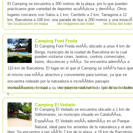
El Camping se encuentra a 300 metros de la playa, por lo que pueden
practicarse gran variedad de deportes acuÃÂ¡ticos y demÃÂ¡s. Otros
lugares cercanos son Salou a 1 km; Cambrils a 2 km; Tarragona a 12
km; Barcelona a 100 km; una parada de bus a 200 metros y una estaciÃ
Ver localización en mapa
Ver imágenes del hotel
Ver ficha del hotel
...
Camping Font Freda
El Camping Font Freda estÃÂ¡ ubicado a unos 4 km de
Berga, municipio de la ciudad de Barcelona en la cual
pueden visitarse cines, teatros, centros comerciales,
bares, discotecas y mÃÂ¡s. Se encuentra ademÃÂ¡s a
110 km de Barcelona. El lugar en el que el Camping se sitÃÂºa hace que
el mismo sea mÃÂ¡s atractivo y conveniente para turistas, ya que se
encuentra rodeado por la naturaleza e increÃÂ­bles paisajes
montaÃÂ±osos, lo cual a su vez permite realizar todo tipo de actividade
Ver localización en mapa
Ver imágenes del hotel
Ver ficha del hotel
c ...
Camping El Vedado
El Camping El Vedado se encuentra ubicado a 1 km de
Vallromanes, un municipio situado en CataluÃÂ±a,
EspaÃÂ±a. El Vedado estÃÂ¡ ademÃÂ¡s en un Parque
Natural, ideal para los amantes de la naturaleza y el aire
libre. Se encuentra a tan sÃÂ³lo 7 km de la playa, a 18 km de Barcelona