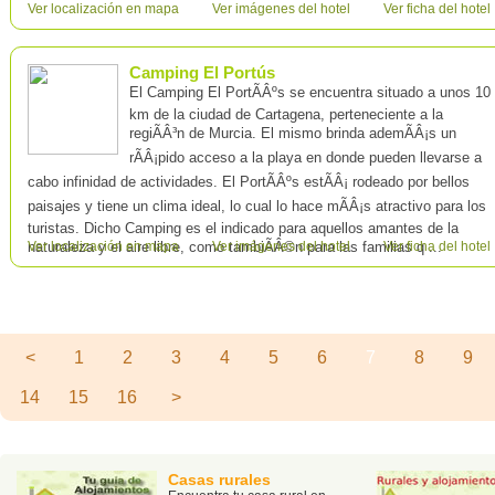
Ver localización en mapa
Ver imágenes del hotel
Ver ficha del hotel
Camping El Portús
El Camping El PortÃÂºs se encuentra situado a unos 10
km de la ciudad de Cartagena, perteneciente a la
regiÃÂ³n de Murcia. El mismo brinda ademÃÂ¡s un
rÃÂ¡pido acceso a la playa en donde pueden llevarse a
cabo infinidad de actividades. El PortÃÂºs estÃÂ¡ rodeado por bellos
paisajes y tiene un clima ideal, lo cual lo hace mÃÂ¡s atractivo para los
turistas. Dicho Camping es el indicado para aquellos amantes de la
naturaleza y el aire libre, como tambiÃÂ©n para las familias q ...
Ver localización en mapa
Ver imágenes del hotel
Ver ficha del hotel
Página 7 de 16 - Total de registros 160
<
1
2
3
4
5
6
7
8
9
14
15
16
>
Casas rurales