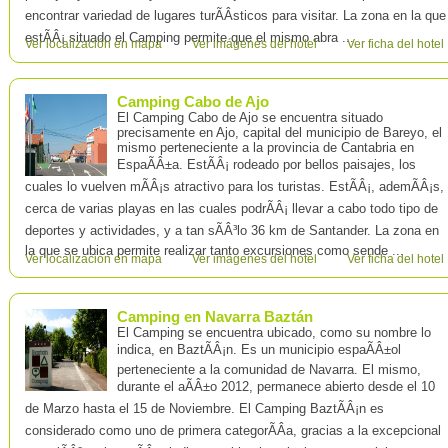
encontrar variedad de lugares turÃÂ­sticos para visitar. La zona en la que
estÃÂ¡ situado el Camping permite que el mismo abra ...
Ver localización en mapa
Ver imágenes del hotel
Ver ficha del hotel
Camping Cabo de Ajo
El Camping Cabo de Ajo se encuentra situado
precisamente en Ajo, capital del municipio de Bareyo, el
mismo perteneciente a la provincia de Cantabria en
EspaÃÂ±a. EstÃÂ¡ rodeado por bellos paisajes, los
cuales lo vuelven mÃÂ¡s atractivo para los turistas. EstÃÂ¡, ademÃÂ¡s,
cerca de varias playas en las cuales podrÃÂ¡ llevar a cabo todo tipo de
deportes y actividades, y a tan sÃÂ³lo 36 km de Santander. La zona en
la que se ubica permite realizar tanto excursiones como sende ...
Ver localización en mapa
Ver imágenes del hotel
Ver ficha del hotel
Camping en Navarra Baztán
El Camping se encuentra ubicado, como su nombre lo
indica, en BaztÃÂ¡n. Es un municipio espaÃÂ±ol
perteneciente a la comunidad de Navarra. El mismo,
durante el aÃÂ±o 2012, permanece abierto desde el 10
de Marzo hasta el 15 de Noviembre. El Camping BaztÃÂ¡n es
considerado como uno de primera categorÃÂ­a, gracias a la excepcional