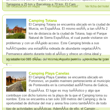
Tarragona a 25 km y Barcelona a 70 km. El Cam ...
Ver localización en mapa
Ver imágenes del hotel
Ver ficha del hotel
Camping Totana
El Camping Totana se encuentra ubicado en la ciudad de
Murcia, en EspaÃÂ±a. El mismo estÃÂ¡ a tan sÃÂ³lo 2
km de distancia de la ciudad de Totana, bajo el Parque
Natural de Sierra EspuÃÂ±a, el cual puede visitarse sin
problemas y con un rÃÂ¡pido acceso. Este Camping brinda a sus
huÃÂ©spedes una estadÃÂ­a rodeada de abundante vegetaciÃÂ³n.
Permanece abierto durante todo el aÃÂ±o y ofrece un clima ideal y
agradable los 365 dÃÂ­as del mismo. Aquello permite aprovechar la gran
Ver localización en mapa
Ver imágenes del hotel
Ver ficha del hotel
c ...
Camping Playa Canelas
El Camping Playa Canelas se encuentra ubicado en
Portonovo, un pueblo marinero perteneciente al municipi
de Pontevedra en la comunidad autÃÂ³noma de Galicia,
EspaÃÂ±a. El lugar es muy turÃÂ­stico y algo que
contribuye con dicho turismo es la playa de la que el Camping toma su
nombre. Esta se encuentra a tan solo 100 metros del Camping y da la
oportunidad de disfrutar del mar y arena fina como tambiÃÂ©n de todo
tipo de actividades acuÃÂ¡ticas. AdemÃÂ¡s de ello, el Campin ...