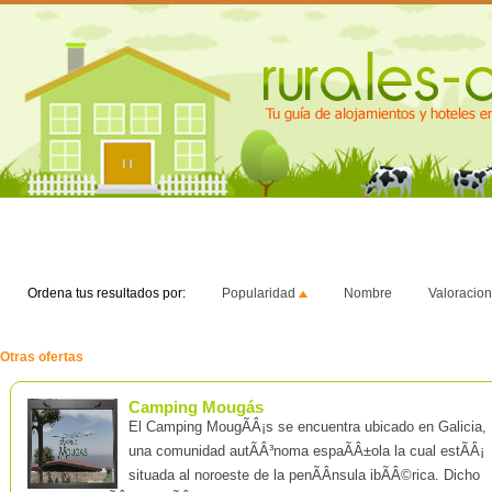
Inicio
Hoteles
Ofertas
Casas rurales
Ordena tus resultados por:
Popularidad
Nombre
Valoracio
Otras ofertas
Camping Mougás
El Camping MougÃÂ¡s se encuentra ubicado en Galicia,
una comunidad autÃÂ³noma espaÃÂ±ola la cual estÃÂ¡
situada al noroeste de la penÃÂ­nsula ibÃÂ©rica. Dicho