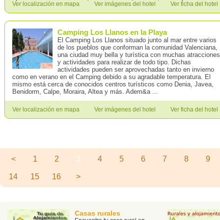
Ver localización en mapa
Ver imágenes del hotel
Ver ficha del hotel
Camping Los Llanos en la Playa
El Camping Los Llanos situado junto al mar entre varios
de los pueblos que conforman la comunidad Valenciana,
una ciudad muy bella y turística con muchas atracciones
y actividades para realizar de todo tipo. Dichas
actividades pueden ser aprovechadas tanto en invierno
como en verano en el Camping debido a su agradable temperatura. El
mismo está cerca de conocidos centros turísticos como Denia, Javea,
Benidorm, Calpe, Moraira, Altea y más. Adem&a ...
Ver localización en mapa
Ver imágenes del hotel
Ver ficha del hotel
Página 3 de 16 - Total de registros 160
<
1
2
3
4
5
6
7
8
9
14
15
16
>
Casas rurales