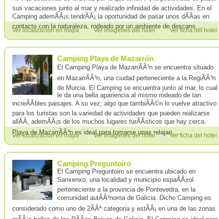
sus vacaciones junto al mar y realizado infinidad de actividades. En el
Camping ademÃÂ¡s tendrÃÂ¡ la oportunidad de pasar unos dÃÂ­as en
contacto con la naturaleza, rodeado por un ambiente de descans ...
Ver localización en mapa
Ver imágenes del hotel
Ver ficha del hotel
Camping Playa de Mazarrón
El Camping Playa de MazarrÃÂ³n se encuentra situado
en MazarrÃÂ³n, una ciudad perteneciente a la RegiÃÂ³n
de Murcia. El Camping se encuentra junto al mar, lo cual
le da una bella apariencia al mismo rodeado de tan
increÃÂ­bles paisajes. A su vez, algo que tambiÃÂ©n lo vuelve atractivo
para los turistas son la variedad de actividades que pueden realizarse
allÃÂ­, ademÃÂ¡s de los muchos lugares turÃÂ­sticos que hay cerca.
Playa de MazarrÃÂ³n es ideal para tomarse unas relajan ...
Ver localización en mapa
Ver imágenes del hotel
Ver ficha del hotel
Camping Preguntoiro
El Camping Preguntoiro se encuentra ubicado en
Sanxenxo, una localidad y municipio espaÃÂ±ol
perteneciente a la provincia de Pontevedra, en la
comunidad autÃÂ³noma de Galicia. Dicho Camping es
considerado como uno de 2ÃÂª categoria y estÃÂ¡ en una de las zonas