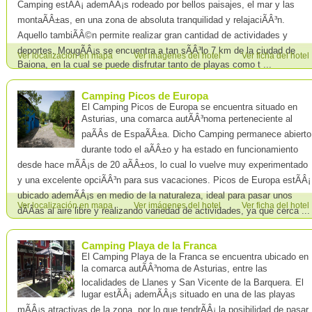
Camping estÃÂ¡ ademÃÂ¡s rodeado por bellos paisajes, el mar y las
montaÃÂ±as, en una zona de absoluta tranquilidad y relajaciÃÂ³n.
Aquello tambiÃÂ©n permite realizar gran cantidad de actividades y
deportes. MougÃÂ¡s se encuentra a tan sÃÂ³lo 7 km de la ciudad de
Ver localización en mapa
Ver imágenes del hotel
Ver ficha del hotel
Baiona, en la cual se puede disfrutar tanto de playas como t ...
Camping Picos de Europa
El Camping Picos de Europa se encuentra situado en
Asturias, una comarca autÃÂ³noma perteneciente al
paÃÂ­s de EspaÃÂ±a. Dicho Camping permanece abierto
durante todo el aÃÂ±o y ha estado en funcionamiento
desde hace mÃÂ¡s de 20 aÃÂ±os, lo cual lo vuelve muy experimentado
y una excelente opciÃÂ³n para sus vacaciones. Picos de Europa estÃÂ¡
ubicado ademÃÂ¡s en medio de la naturaleza, ideal para pasar unos
Ver localización en mapa
Ver imágenes del hotel
Ver ficha del hotel
dÃÂ­as al aire libre y realizando variedad de actividades, ya que cerca ...
Camping Playa de la Franca
El Camping Playa de la Franca se encuentra ubicado en
la comarca autÃÂ³noma de Asturias, entre las
localidades de Llanes y San Vicente de la Barquera. El
lugar estÃÂ¡ ademÃÂ¡s situado en una de las playas
mÃÂ¡s atractivas de la zona, por lo que tendrÃÂ¡ la posibilidad de pasar