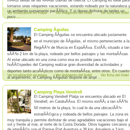
mÃÂ¡s bellas de las RÃÂ­as Baixas de Galicia. El Camping es ideal para
tomarse unas relajantes vacaciones, estando rodeado por la naturaleza 
un ambiente sumamente pacÃÂ­fico. Y si desea disfrutar de tardes un
Ver localización en mapa
Ver imágenes del hotel
Ver ficha del hotel
poco ...
Camping Águilas
El Camping ÃÂguilas se encuentra ubicado justamente
en el municipio de ÃÂguilas, el mismo perteneciente a la
RegiÃÂ³n de Murcia en EspaÃÂ±a. EstÃÂ¡ situado a tan
sÃÂ³lo 2 km de la playa, rodeado por bellos paisajes y las montaÃÂ±as.
Al estar ubicado en una zona como esa es posible para los
huÃÂ©spedes del Camping realizar gran diversidad de actividades y
deportes tanto acuÃÂ¡ticos como de montaÃÂ±a, entre otros. En cuanto
Ver localización en mapa
Ver imágenes del hotel
Ver ficha del hotel
al alojamiento, el Camping ÃÂguilas dispone de ampl ...
Camping Playa Vendrell
El Camping Vendrell Platja se encuentra ubicado en El
Vendrell, en CataluÃÂ±a. El mismo estÃÂ¡ a tan sÃÂ³lo
50 metros de la playa, lo cual le da una ubicaciÃÂ³n
estratÃÂ©gica y rodeada de bellos paisajes. La zona es
muy tranquila y permite disfrutar de unas agradables vacaciones bajo el
sol y frente al mar, al norte de la Costa Dorada. Otros lugares cercanos 
de interÃÂ©s son el Parque Port Aventura a 38 km; Aqualeon a 3 km;