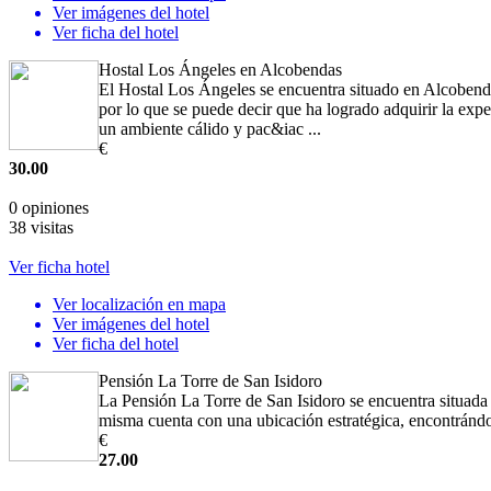
Ver imágenes del hotel
Ver ficha del hotel
Hostal Los Ángeles en Alcobendas
El Hostal Los Ángeles se encuentra situado en Alcoben
por lo que se puede decir que ha logrado adquirir la expe
un ambiente cálido y pac&iac ...
€
30.00
0 opiniones
38 visitas
Ver ficha hotel
Ver localización en mapa
Ver imágenes del hotel
Ver ficha del hotel
Pensión La Torre de San Isidoro
La Pensión La Torre de San Isidoro se encuentra situada
misma cuenta con una ubicación estratégica, encontrándose
€
27.00