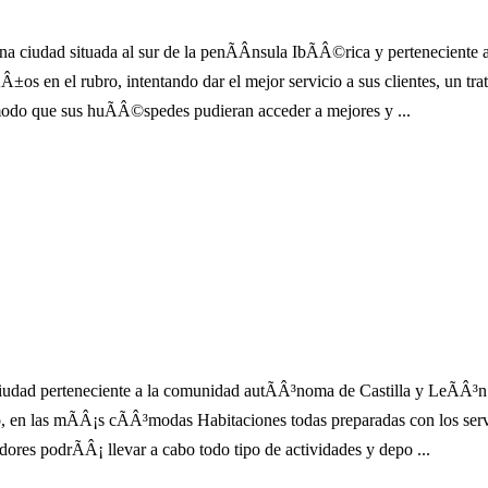
una ciudad situada al sur de la penÃÂ­nsula IbÃÂ©rica y pertenecien
Â±os en el rubro, intentando dar el mejor servicio a sus clientes, un tra
odo que sus huÃÂ©spedes pudieran acceder a mejores y ...
iudad perteneciente a la comunidad autÃÂ³noma de Castilla y LeÃÂ³n 
lo, en las mÃÂ¡s cÃÂ³modas Habitaciones todas preparadas con los se
dores podrÃÂ¡ llevar a cabo todo tipo de actividades y depo ...