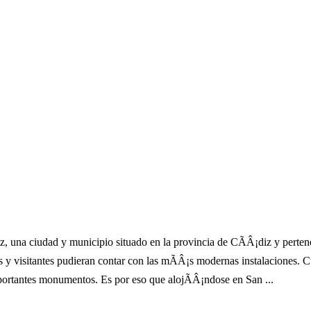
iz, una ciudad y municipio situado en la provincia de CÃÂ¡diz y per
s y visitantes pudieran contar con las mÃÂ¡s modernas instalaciones. 
portantes monumentos. Es por eso que alojÃÂ¡ndose en San ...