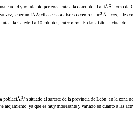
a ciudad y municipio perteneciente a la comunidad autÃÂ³noma de Cas
 vez, tener un fÃÂ¡cil acceso a diversos centros turÃÂ­sticos, tales
utos, la Catedral a 10 minutos, entre otros. En las distintas ciudade ...
 poblaciÃÂ³n situado al sureste de la provincia de León, en la zona 
ste alojamiento, ya que es muy interesante y variado en cuanto a las ac