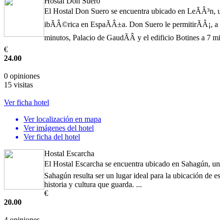
Hostal Don Suero
El Hostal Don Suero se encuentra ubicado en LeÃÂ³n, un
ibÃÂ©rica en EspaÃÂ±a. Don Suero le permitirÃÂ¡, a su
minutos, Palacio de GaudÃÂ­ y el edificio Botines a 7 min
€
24.00
0 opiniones
15 visitas
Ver ficha hotel
Ver localización en mapa
Ver imágenes del hotel
Ver ficha del hotel
Hostal Escarcha
El Hostal Escarcha se encuentra ubicado en Sahagún, una
Sahagún resulta ser un lugar ideal para la ubicación de e
historia y cultura que guarda. ...
€
20.00
4 opiniones