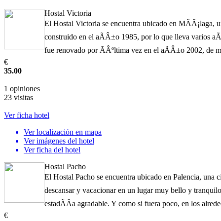
Hostal Victoria
El Hostal Victoria se encuentra ubicado en MÃÂ¡laga, 
construido en el aÃÂ±o 1985, por lo que lleva varios aÃ
fue renovado por ÃÂºltima vez en el aÃÂ±o 2002, de m
€
35.00
1 opiniones
23 visitas
Ver ficha hotel
Ver localización en mapa
Ver imágenes del hotel
Ver ficha del hotel
Hostal Pacho
El Hostal Pacho se encuentra ubicado en Palencia, una c
descansar y vacacionar en un lugar muy bello y tranqui
estadÃÂ­a agradable. Y como si fuera poco, en los alrede
€