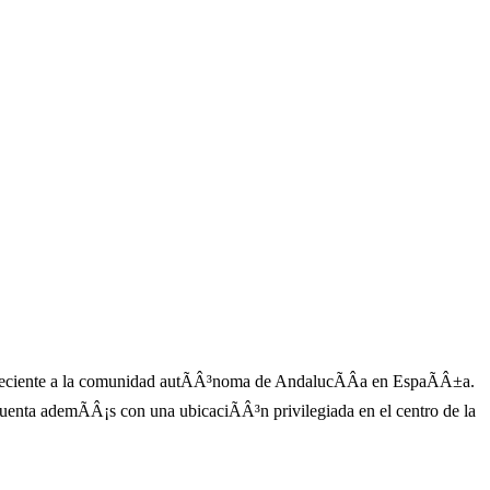
teneciente a la comunidad autÃÂ³noma de AndalucÃÂ­a en EspaÃÂ±a.
Cuenta ademÃÂ¡s con una ubicaciÃÂ³n privilegiada en el centro de la