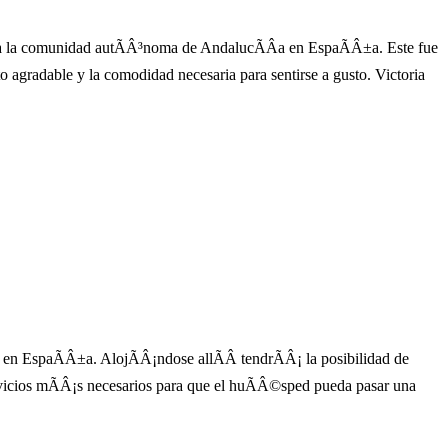
te a la comunidad autÃÂ³noma de AndalucÃÂ­a en EspaÃÂ±a. Este fue
to agradable y la comodidad necesaria para sentirse a gusto. Victoria
en EspaÃÂ±a. AlojÃÂ¡ndose allÃÂ­ tendrÃÂ¡ la posibilidad de
rvicios mÃÂ¡s necesarios para que el huÃÂ©sped pueda pasar una