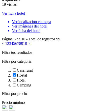
19 visitas
Ver ficha hotel
Ver localización en mapa
Ver imágenes del hotel
Ver ficha del hotel
Página 6 de 10 - Total de registros 99
<
1
2
3
4
5
6
7
8
9
10
>
Filtra tus resultados
Filtra por categoria
Casa rural
Hostal
Hotel
Camping
Filtra por precio
Precio mínimo