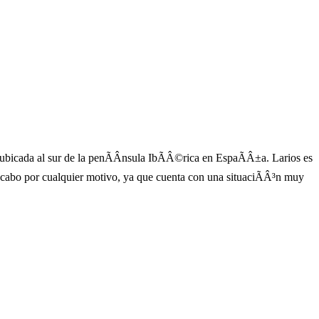
bicada al sur de la penÃÂ­nsula IbÃÂ©rica en EspaÃÂ±a. Larios es
s a cabo por cualquier motivo, ya que cuenta con una situaciÃÂ³n muy