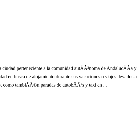
a ciudad perteneciente a la comunidad autÃÂ³noma de AndalucÃÂ­a y u
 ciudad en busca de alojamiento durante sus vacaciones o viajes llevado
les, como tambiÃÂ©n paradas de autobÃÂºs y taxi en ...