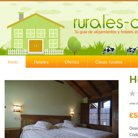
Inicio
Hoteles
Ofertas
Casas rurales
H
vote 
€5
Dire
Códi