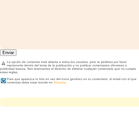
La opción de comentar está abierta a todos los usuarios, pero te pedimos por favor
mantenerte dentro del tema de la publicación y no publicar comentarios ofensivos o
publicidad basura. Nos reservamos el derecho de eliminar cualquier comentario que no cumpla
estas reglas.
Para que aparezca tu foto en vez del icono genérico en tu comentario, el email con el que
comentas debe estar inscrito en
Gravatar
.