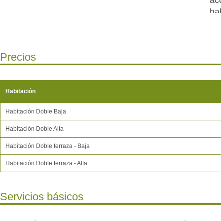
ha
co
Su
id
Precios
se
ti
un
Habitación
pr
ci
Habitación Doble Baja
mi
Habitación Doble Alta
co
Habitación Doble terraza - Baja
al
de
Habitación Doble terraza - Alta
Servicios básicos