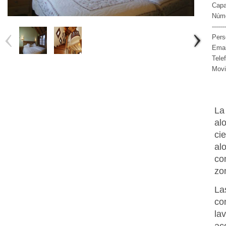
Capa
Núme
-------
Pers
Emai
Tele
Movi
La
al
ci
al
co
zo
La
co
la
ac