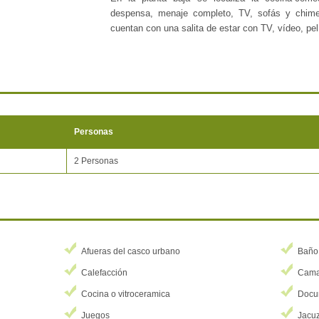
despensa, menaje completo, TV, sofás y chime
cuentan con una salita de estar con TV, vídeo, pe
Mientras que en la primera planta se hallan l
baño,WC, ducha y lavabo con una sala de estar
cuenta con un gran parqueo, zona de barbacoa, mu
Otro detalle a tomar en cuenta que Binahia ofrece c
relajamiento : una sala de hidromasaje y sauna c
Personas
No cabe duda que el turismo se ha convertido en u
Navarra en vista del auge del turismo rural, ya qu
2 Personas
las escapadas de fin de semana o las vacaciones
Afueras del casco urbano
Baño
Calefacción
Cama 
Cocina o vitroceramica
Docum
Juegos
Jacuz