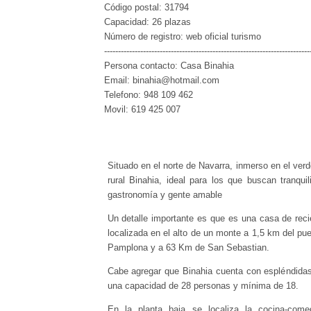
Código postal: 31794
Capacidad: 26 plazas
Número de registro: web oficial turismo
--------------------------------------------------------------------------
Persona contacto: Casa Binahia
Email: binahia@hotmail.com
Telefono: 948 109 462
Movil: 619 425 007
Situado en el norte de Navarra, inmerso en el verd
rural Binahia, ideal para los que buscan tranquili
gastronomía y gente amable
Un detalle importante es que es una casa de recie
localizada en el alto de un monte a 1,5 km del pu
Pamplona y a 63 Km de San Sebastian.
Cabe agregar que Binahia cuenta con espléndidas 
una capacidad de 28 personas y mínima de 18.
En la planta baja se localiza la cocina-comed