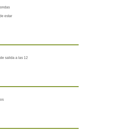
oondas
de estar
de salida a las 12
os