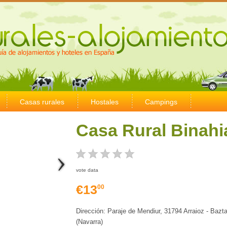
Casas rurales
Hostales
Campings
Casa Rural Binahi
vote data
€13
00
Dirección: Paraje de Mendiur, 31794 Arraioz - Bazt
(Navarra)