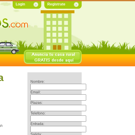
Login
Registrate
a
Nombre:
Email:
Plazas:
Telefono:
Entrada:
an
Salida: