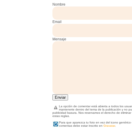
Nombre
Email
Mensaje
La opción de comentar está abierta a todos los usuar
mantenerte dentro del tema de la publicación y no pu
publicidad basura. Nos reservamos el derecho de eliminar
estas reglas.
Para que aparezca tu foto en vez del icono genérico 
comentas debe estar inscrito en
Gravatar
.