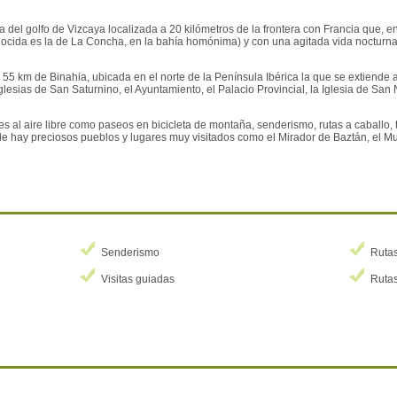
 del golfo de Vizcaya localizada a 20 kilómetros de la frontera con Francia que, e
nocida es la de La Concha, en la bahía homónima) y con una agitada vida nocturna 
55 km de Binahia, ubicada en el norte de la Península Ibérica la que se extiende a
lesias de San Saturnino, el Ayuntamiento, el Palacio Provincial, la Iglesia de San 
s al aire libre como paseos en bicicleta de montaña, senderismo, rutas a caballo, t
de hay preciosos pueblos y lugares muy visitados como el Mirador de Baztán, el Mu
Senderismo
Rutas
Visitas guiadas
Rutas