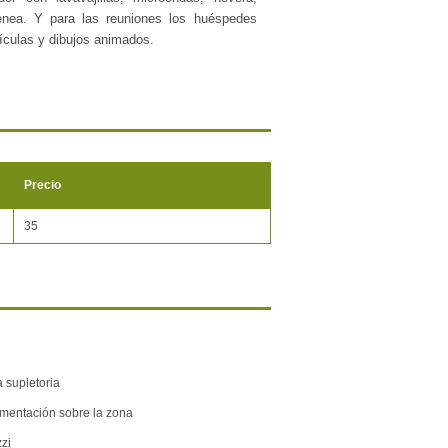
nea. Y para las reuniones los huéspedes
lículas y dibujos animados.
as 9 habitaciones dobles con calefacción,
 con balcón. Y en su exterior, el huésped
ebles de jardín y una piscina.
iertos servicios para el bienestar corporal y
onectado a una saala multiusos de 100 m2.
Precio
na gran fuente de ingresos a ésta región de
e el valle cuenta con el mejor escenario para
35
 de temporada.
supletoria
entación sobre la zona
zi