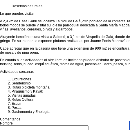
Reservas naturales
Lo que puedes visitar
A 2,9 km de Casa Gabri se localiza La Nou de Gaià, otro poblado de la comarca Ta
todos modos se puede visitar su iglesia parroquial dedicada a Santa María Magdal
viñas, avellanos, cereales, olivos y algarrobos.
Atrayente también es una visita a Salomó, a 3,1 km de Vespella de Gaiá, donde des
griega. En su interior se exponen pinturas realizadas por Jaume Ponts Monravà en e
Cabe agregar que en la casona que tiene una extensión de 900 m2 se encontrará un
de mesa y de ping pong.
En cuanto a las actividades al aire libre los invitados pueden disfrutar de paseos 
trekking, tenis, buceo, esquí acuático, motos de Agua, paseos en Barco, pesca, surf
Actividades cercanas
Excursiones
Senderismo
Rutas bicicleta montaña
Piragüismo y Kayak
Visitas guiadas
Rutas Cultura
Esquí
Pesca
Gastronomía y Enología
Comentarios
Nombre