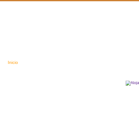
Inicio
Hoteles
Ofertas
Casas rurales