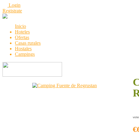
Login
Registrate
Inicio
Hoteles
Ofertas
Casas rurales
Hostales
Campings
C
R
vote
€