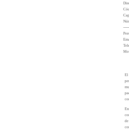
Dir
Cód
Cap
Núm
-----
Per
Ema
Tel
Mov
El
pe
mu
pa
co
En
co
de
co