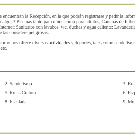
se encuentran la Recepción, en la que podrán registrarse y pedir la inf
r algo; 3 Piscinas tanto para niños como para adultos; Canchas de futbol
Internet; Sanitarios con lavabos, wc, duchas y agua caliente; Lavande
e las considere peligrosas.
entorno nos ofrece diversas actividades y deportes, tales como senderismo;
etc.
Senderismo
Rut
Rutas Cultura
Esq
Escalada
Mul