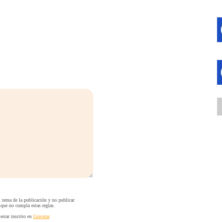
l tema de la publicación y no publicar
 que no cumpla estas reglas.
estar inscrito en
Gravatar
.