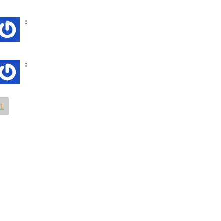
:
:
1