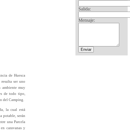
Salida:
Mensaje:
incia de Huesca
resulta ser uno
un ambiente muy
s de todo tipo,
tro del Camping.
a, la cual está
a potable, serán
ntre una Parcela
 en caravanas y