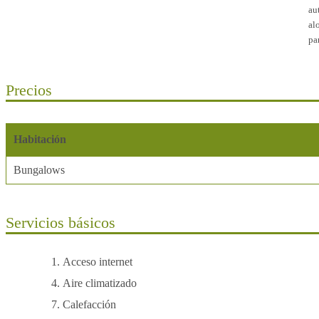
au
al
pa
ha
co
Bu
Precios
Habitación
Bungalows
Servicios básicos
Acceso internet
Aire climatizado
Calefacción