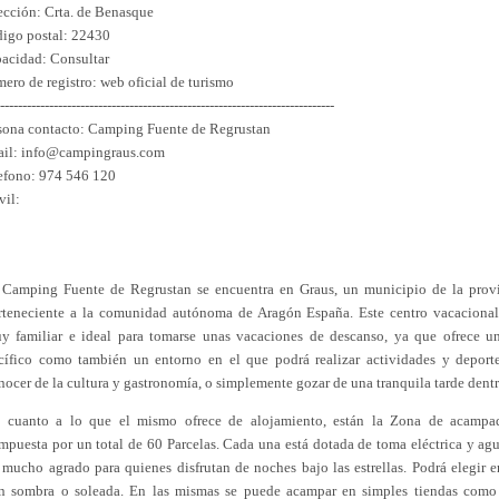
ección: Crta. de Benasque
igo postal: 22430
acidad: Consultar
ero de registro: web oficial de turismo
---------------------------------------------------------------------------
sona contacto: Camping Fuente de Regrustan
il: info@campingraus.com
efono: 974 546 120
il:
 Camping Fuente de Regrustan se encuentra en Graus, un municipio de la prov
rteneciente a la comunidad autónoma de Aragón España. Este centro vacacional 
y familiar e ideal para tomarse unas vacaciones de descanso, ya que ofrece 
cífico como también un entorno en el que podrá realizar actividades y deporte
nocer de la cultura y gastronomía, o simplemente gozar de una tranquila tarde den
 cuanto a lo que el mismo ofrece de alojamiento, están la Zona de acampad
mpuesta por un total de 60 Parcelas. Cada una está dotada de toma eléctrica y agu
 mucho agrado para quienes disfrutan de noches bajo las estrellas. Podrá elegir e
n sombra o soleada. En las mismas se puede acampar en simples tiendas como