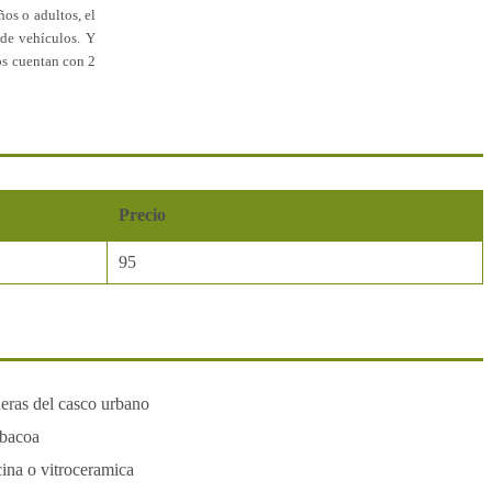
os o adultos, el
 de vehículos. Y
os cuentan con 2
fregadero, etc.;
en familia, los
Precio
95
eras del casco urbano
bacoa
ina o vitroceramica