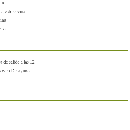
dín
aje de cocina
cina
raza
a de salida a las 12
sirven Desayunos