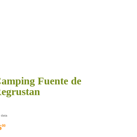
amping Fuente de
egrustan
 data
6
00