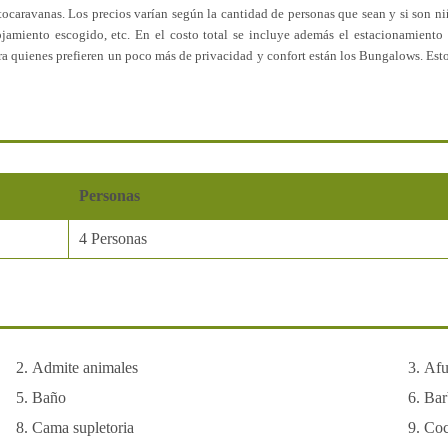
tocaravanas. Los precios varían según la cantidad de personas que sean y si son niñ
ojamiento escogido, etc. En el costo total se incluye además el estacionamiento
ra quienes prefieren un poco más de privacidad y confort están los Bungalows. Est
bitaciones; sofá-cama; cocina con los utensilios necesarios, heladera, vajilla; 
medor; mesa y sillas; baño completo. Si lo que quiere son unas vacaciones 
ngalows le serán muy cómodos y acogedores.
Personas
4 Personas
Admite animales
Afu
Baño
Bar
Cama supletoria
Coc