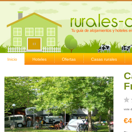
Inicio
Hoteles
Ofertas
Casas rurales
C
F
vote 
€4