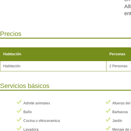
Al
en
lav
Po
Precios
op
ti
eq
Habitación
Personas
li
es
Habitación
2 Personas
ti
ha
Servicios básicos
ut
ti
es
Admite animales
Afueras del
co
Baño
Barbacoa
ti
Cocina o vitroceramica
Jardín
un
ba
Lavadora
Menaje de 