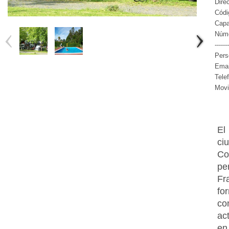
Dire
Códi
Capa
Núme
-------
Pers
Emai
Tele
Movi
El
ci
Co
pe
Fr
fo
co
ac
en